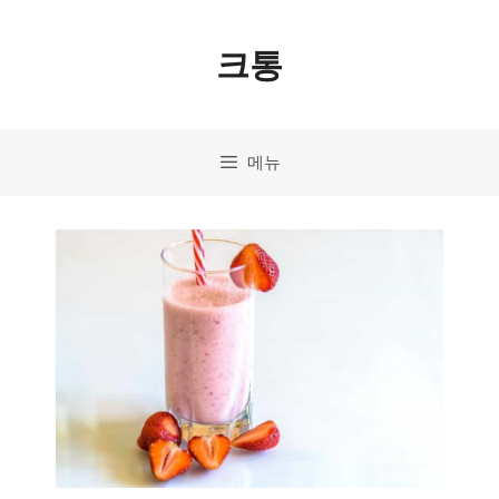
컨
크통
텐
츠
로
메뉴
건
너
뛰
기