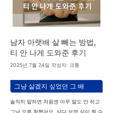
남자 아랫배 살 빼는 방법,
티 안 나게 도와준 후기
2025년 7월 24일
작성자:
크통
그냥 살겠지 싶었던 그 배
솔직히 말하면 처음엔 아무 말도 안 하고
그냥 모른 척했어요. 살다 보면 살이 찔 수