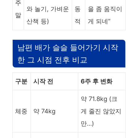
주
와 놀기, 가벼운
동
을 좀 움직이
말
산책 등)
적
게 되네”
남편 배가 슬슬 들어가기 시작
한 그 시점 전후 비교
구분
시작 전
6주 후 변화
약 71.8kg (크
체중
약 74kg
게 줄진 않았지
만…)