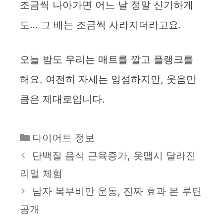
조금씩 나아가면 어느 날 정말 신기하게
도… 그 배는 조금씩 사라지더라고요.
오늘 밤도 우리는 매트를 깔고 플랭크를
해요. 여전히 자세는 엉성하지만, 웃음만
큼은 제대로입니다.
카
다이어트 정보
테
단백질 음식 근육증가, 옷맵시 달라진
고
리얼 체험
리
남자 복부비만 운동, 진짜 효과 본 루틴
공개