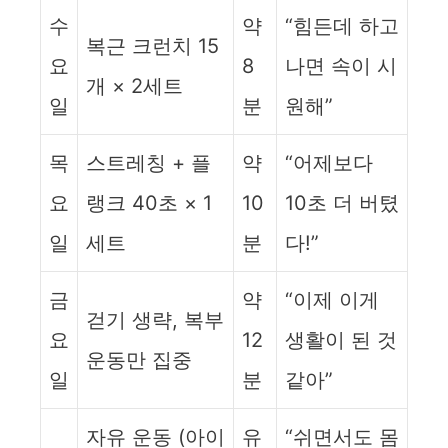
수
약
“힘든데 하고
복근 크런치 15
요
8
나면 속이 시
개 × 2세트
일
분
원해”
목
스트레칭 + 플
약
“어제보다
요
랭크 40초 × 1
10
10초 더 버텼
일
세트
분
다!”
금
약
“이제 이게
걷기 생략, 복부
요
12
생활이 된 것
운동만 집중
일
분
같아”
자유 운동 (아이
유
“쉬면서도 몸