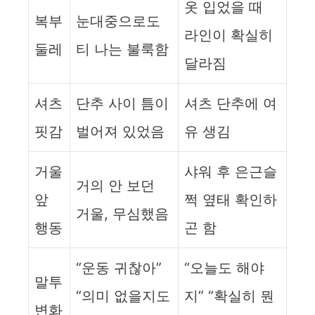
옷 입었을 때
복부
눈대중으로도
라인이 확실히
둘레
티 나는 불룩함
달라짐
셔츠
단추 사이 틈이
셔츠 단추에 여
핏감
벌어져 있었음
유 생김
거울
샤워 후 은근슬
거의 안 보던
앞
쩍 옆태 확인하
거울, 무심했음
행동
곤 함
“운동 귀찮아”
“오늘도 해야
말투
“의미 없을지도
지” “확실히 뭔
변화