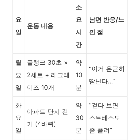
소
요
요
남편 반응/느
운동 내용
일
시
낀 점
간
월
플랭크 30초 ×
약
“이거 은근히
요
2세트 + 레그레
10
땀난다…”
일
이즈 10개
분
화
약
“걷다 보면
아파트 단지 걷
요
30
스트레스도
기 (4바퀴)
일
분
좀 풀려”