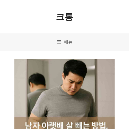
컨
크통
텐
츠
로
메뉴
건
너
뛰
기