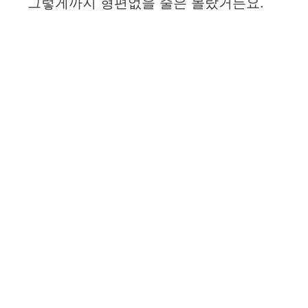
그렇게까지 형편없을 줄은 몰랐거든요.