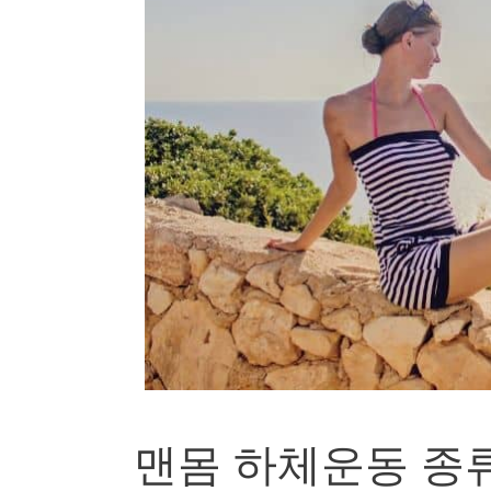
맨몸 하체운동 종