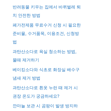
반려동물 키우는 집에서 바퀴벌레 퇴
치 안전한 방법
폐가전제품 무료수거 신청 시 필요한
준비물, 수거품목, 이용조건, 신청방
법
과탄산소다로 욕실 청소하는 방법,
물때 제거하기
베이킹소다와 식초로 화장실 배수구
냄새 제거 방법
과탄산소다로 흰옷 누런 때 제거 시
권장 온도가 궁금하세요?
깐마늘 보관 시 곰팡이 발생 방지하