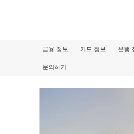
컨
텐
츠
로
금융 정보
카드 정보
은행 
건
너
문의하기
뛰
기