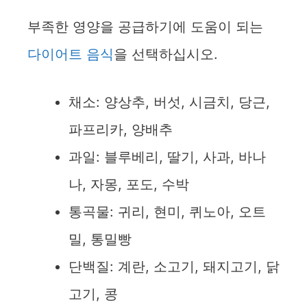
부족한 영양을 공급하기에 도움이 되는
다이어트 음식
을 선택하십시오.
채소: 양상추, 버섯, 시금치, 당근,
파프리카, 양배추
과일: 블루베리, 딸기, 사과, 바나
나, 자몽, 포도, 수박
통곡물: 귀리, 현미, 퀴노아, 오트
밀, 통밀빵
단백질: 계란, 소고기, 돼지고기, 닭
고기, 콩