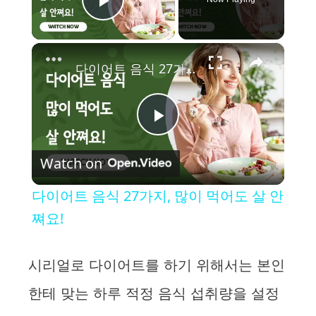
Play Video
×
다이어트 음식 27가지, 많이 먹어도 살 안쪄요!
P
Watch on
l
다이어트 음식 27가지, 많이 먹어도 살 안
a
쪄요!
y
시리얼로 다이어트를 하기 위해서는 본인
한테 맞는 하루 적정 음식 섭취량을 설정
V