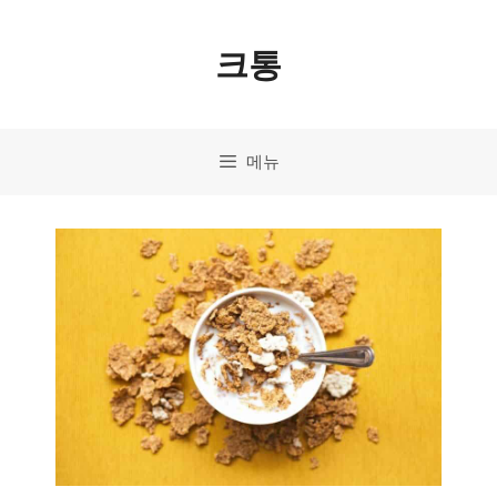
컨
크통
텐
츠
로
메뉴
건
너
뛰
기