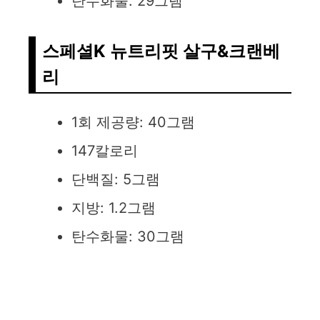
탄수화물: 29그램
스페셜K 뉴트리핏 살구&크랜베
리
1회 제공량: 40그램
147칼로리
단백질: 5그램
지방: 1.2그램
탄수화물: 30그램