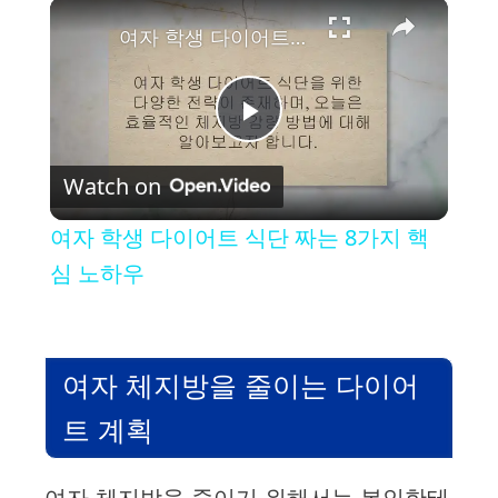
×
여자 학생 다이어트 식단 짜는 8가지 핵심 노하우
P
Watch on
l
여자 학생 다이어트 식단 짜는 8가지 핵
a
심 노하우
y
여자 체지방을 줄이는 다이어
V
트 계획
i