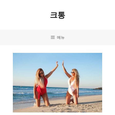
컨
크통
텐
츠
로
메뉴
건
너
뛰
기