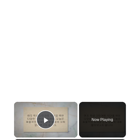
×
Now Playing
Play Video