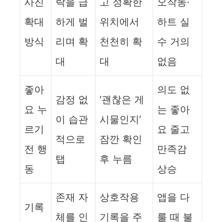
사진
락을 급
고 정확한
오작동·
확대
하게 벌
위치에서
하트 실
방식
리며 확
천천히 확
수 거의
대
대
없음
좋아
의도 없
감정 없
‘괜찮은 게
요 누
는 좋아
이 습관
시물인지’
르기
요 줄고
적으로
잠깐 확인
전 행
만족감
탭
후 누름
동
상승
존재 자
상호작용
앱을 다
기록
체를 인
기록을 주
룰 때 불