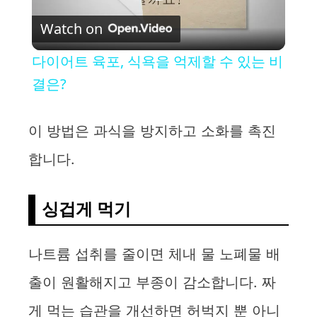
P
Watch on
l
다이어트 육포, 식욕을 억제할 수 있는 비
a
결은?
y
이 방법은 과식을 방지하고 소화를 촉진
합니다.
V
싱겁게 먹기
i
d
나트륨 섭취를 줄이면 체내 물 노폐물 배
출이 원활해지고 부종이 감소합니다. 짜
e
게 먹는 습관을 개선하면 허벅지 뿐 아니