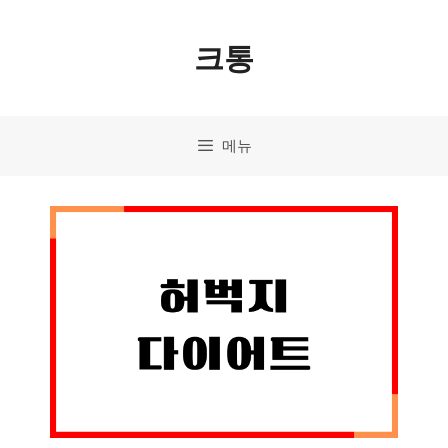
컨
크통
텐
츠
로
메뉴
건
너
뛰
기