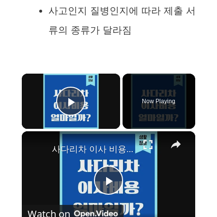
사고인지 질병인지에 따라 제출 서
류의 종류가 달라짐
×
Now Playing
Play Video
×
사다리차 이사 비용, 요금표 알고 이용하세요!
P
Watch on