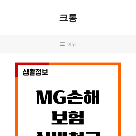
컨
크통
텐
츠
로
메뉴
건
너
뛰
기