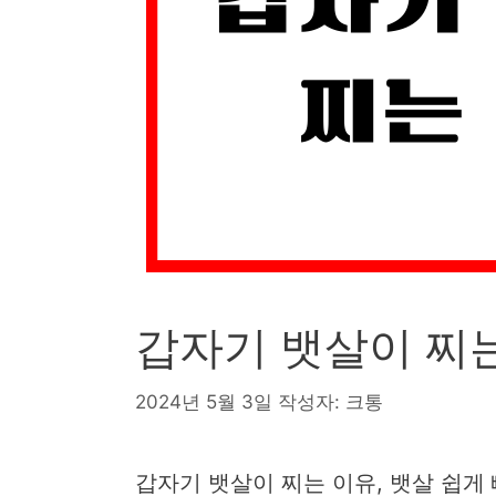
갑자기 뱃살이 찌는
2024년 5월 3일
작성자:
크통
갑자기 뱃살이 찌는 이유, 뱃살 쉽게