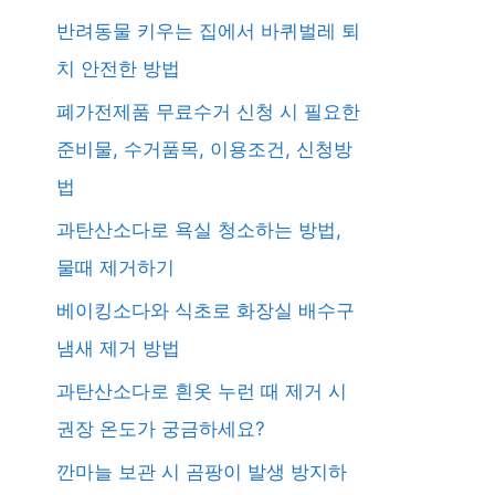
반려동물 키우는 집에서 바퀴벌레 퇴
치 안전한 방법
폐가전제품 무료수거 신청 시 필요한
준비물, 수거품목, 이용조건, 신청방
법
과탄산소다로 욕실 청소하는 방법,
물때 제거하기
베이킹소다와 식초로 화장실 배수구
냄새 제거 방법
과탄산소다로 흰옷 누런 때 제거 시
권장 온도가 궁금하세요?
깐마늘 보관 시 곰팡이 발생 방지하