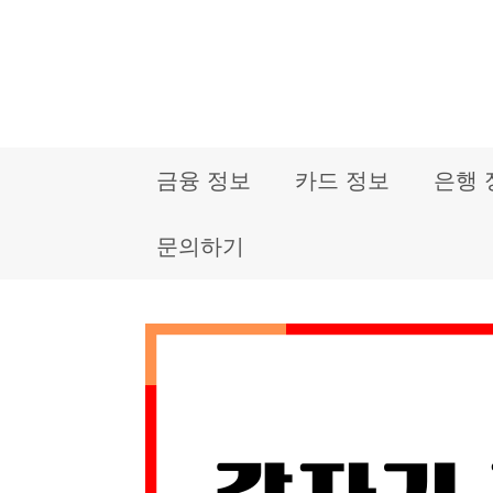
컨
텐
츠
로
금융 정보
카드 정보
은행 
건
너
문의하기
뛰
기