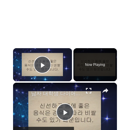
×
Now Playing
Play Video
×
남자 대학생 다이어트 식단을 위한 9가지 꿀팁
P