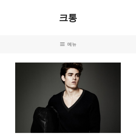
컨
크통
텐
츠
로
메뉴
건
너
뛰
기