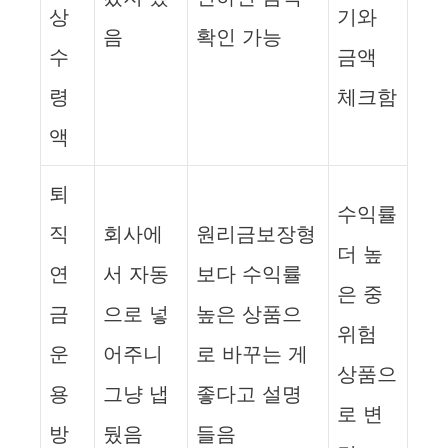
상
기와
음
확인 가능
수
금액
령
체크함
액
퇴
수익률
직
회사에
원리금보장형
더 높
연
서 자동
보다 수익률
은 중
금
으로 넣
높은 상품으
위험
운
어주니
로 바꾸는 게
상품으
용
그냥 냅
좋다고 설명
로 변
방
뒀음
들음