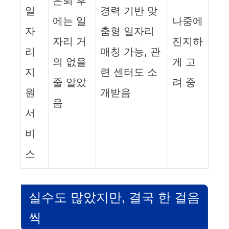
은퇴 후
일
경력 기반 맞
에는 일
나중에
자
춤형 일자리
자리 거
진지하
리
매칭 가능, 관
의 없을
게 고
지
련 센터도 소
줄 알았
려 중
원
개받음
음
서
비
스
실수도 많았지만, 결국 한 걸음
씩