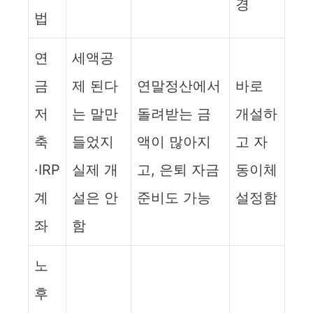
경
법
연
세액공
금
제 된다
연말정산에서
바로
저
는 말만
돌려받는 금
개설하
축
들었지
액이 많아지
고 자
·IRP
실제 개
고, 은퇴 자금
동이체
계
설은 안
준비도 가능
설정함
좌
함
노
후