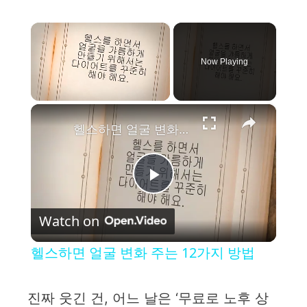
×
Now Playing
×
Unmute
헬스하면 얼굴 변화 주는 12가지 방법
P
Watch on
l
헬스하면 얼굴 변화 주는 12가지 방법
a
진짜 웃긴 건, 어느 날은 ‘무료로 노후 상