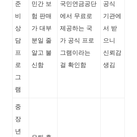
준
민간 보
국민연금공단
공식
비
험 판매
에서 무료로
기관에
상
가 대부
제공하는 국
서 받
담
분일 줄
가 공식 프로
으니
프
알고 불
그램이라는
신뢰감
로
신함
걸 확인함
생김
그
램
중
장
년