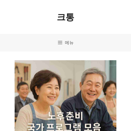
컨
크통
텐
츠
로
메뉴
건
너
뛰
기