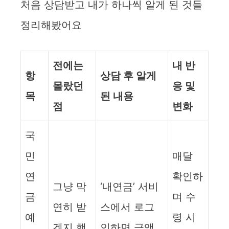
처음 상담받고 내가 하나씩 알게 된 것들
정리해봤어요
전에는
내 반
항
상담 후 알게
몰랐던
응 및
목
된 내용
점
변화
국
민
매달
연
확인하
그냥 막
‘내연금’ 서비
금
며 수
연히 받
스에서 로그
예
령 시
겠지 했
인하면 금액