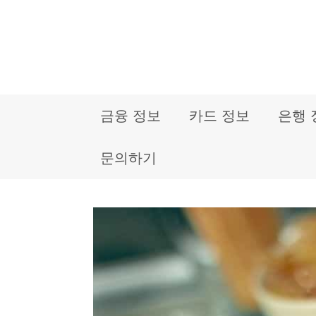
컨
텐
츠
로
금융 정보
카드 정보
은행 
건
너
문의하기
뛰
기