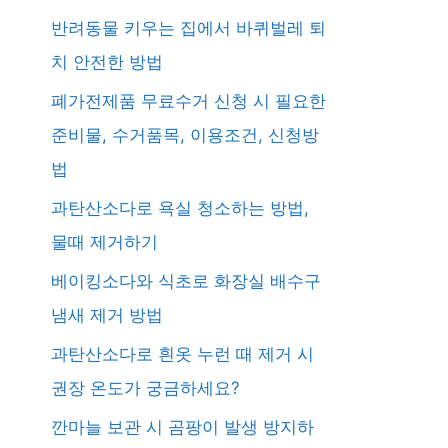
반려동물 키우는 집에서 바퀴벌레 퇴
치 안전한 방법
폐가전제품 무료수거 신청 시 필요한
준비물, 수거품목, 이용조건, 신청방
법
과탄산소다로 욕실 청소하는 방법,
물때 제거하기
베이킹소다와 식초로 화장실 배수구
냄새 제거 방법
과탄산소다로 흰옷 누런 때 제거 시
권장 온도가 궁금하세요?
깐마늘 보관 시 곰팡이 발생 방지하