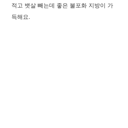
적고 뱃살 빼는데 좋은 불포화 지방이 가
득해요.