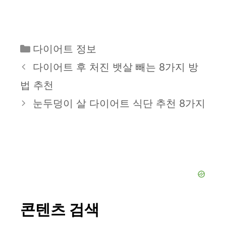
카
다이어트 정보
테
다이어트 후 처진 뱃살 빼는 8가지 방
고
법 추천
리
눈두덩이 살 다이어트 식단 추천 8가지
콘텐츠 검색