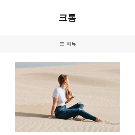
컨
크통
텐
츠
로
메뉴
건
너
뛰
기