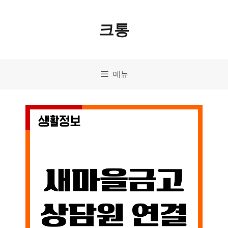
컨
크통
텐
츠
로
메뉴
건
너
뛰
기