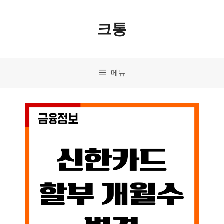
컨
크통
텐
츠
로
메뉴
건
너
뛰
기