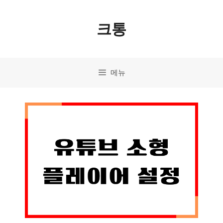
컨
크통
텐
츠
로
메뉴
건
너
뛰
기