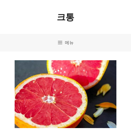
컨
크통
텐
츠
로
메뉴
건
너
뛰
기