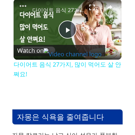
×
다이어트 음식 27가지, 많이 먹어도 살 안쪄요!
P
Watch on
l
다이어트 음식 27가지, 많이 먹어도 살 안
a
쪄요!
y
V
자몽은 식욕을 줄여줍니다
i