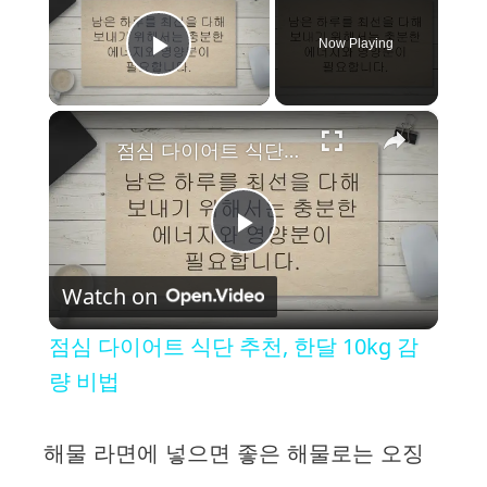
Now Playing
Play Video
×
점심 다이어트 식단 추천, 한달 10kg 감량 비법
P
Watch on
l
점심 다이어트 식단 추천, 한달 10kg 감
a
량 비법
y
해물 라면에 넣으면 좋은 해물로는 오징