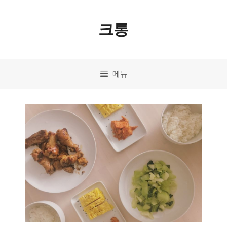
컨
크통
텐
츠
로
메뉴
건
너
뛰
기