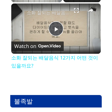
×
소화 잘되는 배달음식 12가지 어떤 것이 있을까요?
P
Watch on
l
소화 잘되는 배달음식 12가지 어떤 것이
a
있을까요?
y
V
불족발
i