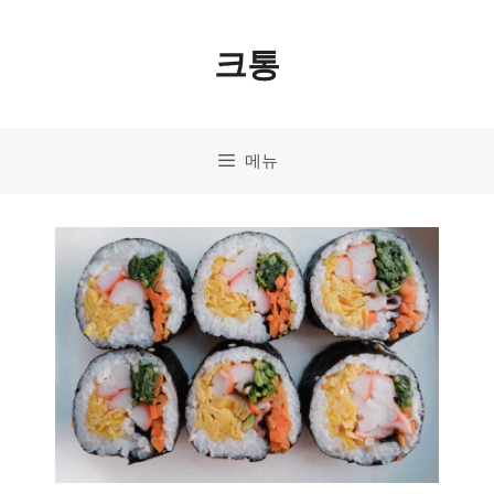
컨
크통
텐
츠
로
메뉴
건
너
뛰
기