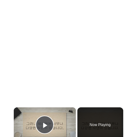
×
Now Playing
Play Video