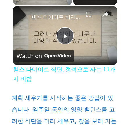
×
헬스 다이어트 식단, 정석으로 짜는 11가지 비법
P
Watch on
l
헬스 다이어트 식단, 정석으로 짜는 11가
a
지 비법
y
계획 세우기를 시작하는 좋은 방법이 있
습니다. 일주일 동안의 영양 밸런스를 고
V
려한 식단을 미리 세우고, 장을 보러 가는