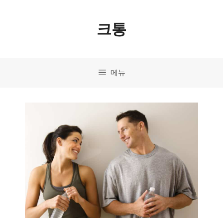
컨
크통
텐
츠
로
메뉴
건
너
뛰
기