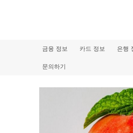
컨
텐
츠
로
금융 정보
카드 정보
은행 
건
너
문의하기
뛰
기