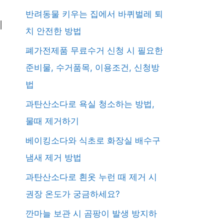
반려동물 키우는 집에서 바퀴벌레 퇴
니
치 안전한 방법
폐가전제품 무료수거 신청 시 필요한
준비물, 수거품목, 이용조건, 신청방
법
과탄산소다로 욕실 청소하는 방법,
물때 제거하기
베이킹소다와 식초로 화장실 배수구
냄새 제거 방법
과탄산소다로 흰옷 누런 때 제거 시
권장 온도가 궁금하세요?
깐마늘 보관 시 곰팡이 발생 방지하