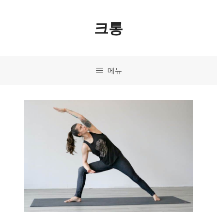
컨
크통
텐
츠
로
메뉴
건
너
뛰
기