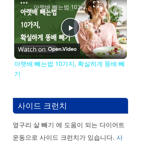
아랫배 빼는법 10가지, 확실하게 똥배 빼기
P
Watch on
l
아랫배 빼는법 10가지, 확실하게 똥배 빼
a
기
y
사이드 크런치
V
옆구리 살 빼기 에 도움이 되는 다이어트
i
운동으로 사이드 크런치가 있습니다.
사