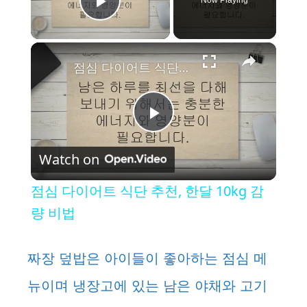
Play Video
×
점심 다이어트 식단 추천, 한달 10kg 감량 비법
P
Watch on
l
점심 다이어트 식단 추천, 한달 10kg 감
a
량 비법
y
짜장 덮밥은 아이들이 좋아하는 점심 메
뉴이며 냉장고에 있는 남은 야채와 고기
V