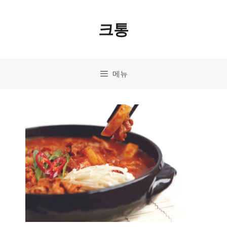
컨
크통
텐
츠
로
메뉴
건
너
뛰
기