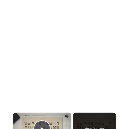
×
Now Playing