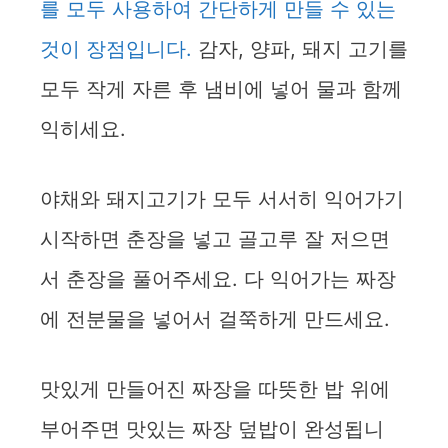
를 모두 사용하여 간단하게 만들 수 있는
i
것이 장점입니다.
감자, 양파, 돼지 고기를
모두 작게 자른 후 냄비에 넣어 물과 함께
d
익히세요.
e
야채와 돼지고기가 모두 서서히 익어가기
o
시작하면 춘장을 넣고 골고루 잘 저으면
서 춘장을 풀어주세요. 다 익어가는 짜장
에 전분물을 넣어서 걸쭉하게 만드세요.
맛있게 만들어진 짜장을 따뜻한 밥 위에
부어주면 맛있는 짜장 덮밥이 완성됩니