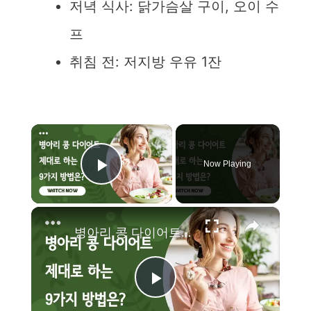
저녁 식사: 닭가슴살 구이, 오이 수
프
취침 전: 저지방 우유 1잔
×
Now Playing
Play Video
×
병아리 콩 다이어트 제대로 하는 9가지 방법은?
P