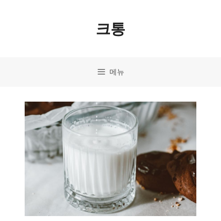
컨
크통
텐
츠
로
메뉴
건
너
뛰
기