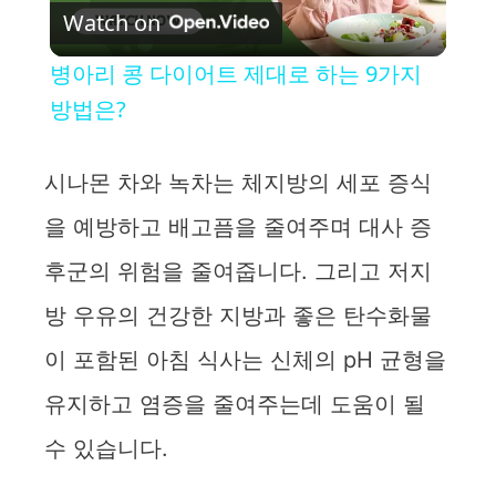
Watch on
l
병아리 콩 다이어트 제대로 하는 9가지
a
방법은?
y
시나몬 차와 녹차는 체지방의 세포 증식
을 예방하고 배고픔을 줄여주며 대사 증
V
후군의 위험을 줄여줍니다. 그리고 저지
i
방 우유의 건강한 지방과 좋은 탄수화물
이 포함된 아침 식사는 신체의 pH 균형을
d
유지하고 염증을 줄여주는데 도움이 될
e
수 있습니다.