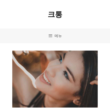
컨
크통
텐
츠
로
메뉴
건
너
뛰
기