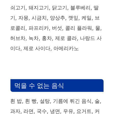
쇠고기, 돼지고기, 닭고기, 블루베리, 딸
기, 자몽, 시금치, 양상추, 깻잎, 케일, 브
로콜리, 파프리카, 버섯, 콜리 플라워, 물,
허브차, 녹차, 홍차, 제로 콜라, 나랑드 사
이다, 제로 사이다, 아메리카노
먹을 수 없는 음식
흰 밥, 흰 빵, 설탕, 기름에 튀긴 음식, 술,
과자, 라면, 국수, 냉면, 우유, 요거트, 커