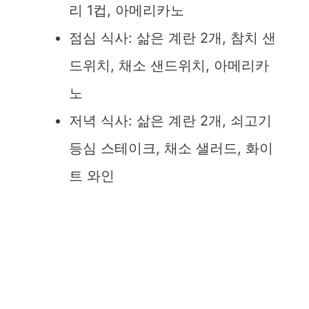
리 1컵, 아메리카노
점심 식사: 삶은 계란 2개, 참치 샌
드위치, 채소 샌드위치, 아메리카
노
저녁 식사: 삶은 계란 2개, 쇠고기
등심 스테이크, 채소 샐러드, 화이
트 와인