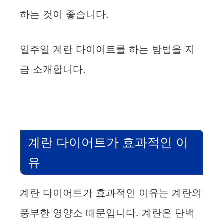
하는 것이 좋습니다.
일주일 계란 다이어트를 하는 방법을 지
금 소개합니다.
계란 다이어트가 효과적인 이
유
계란 다이어트가 효과적인 이유는 계란의
풍부한 영양소 때문입니다. 계란은 단백