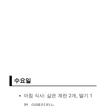
수요일
아침 식사: 삶은 계란 2개, 딸기 1
컵, 아메리카노