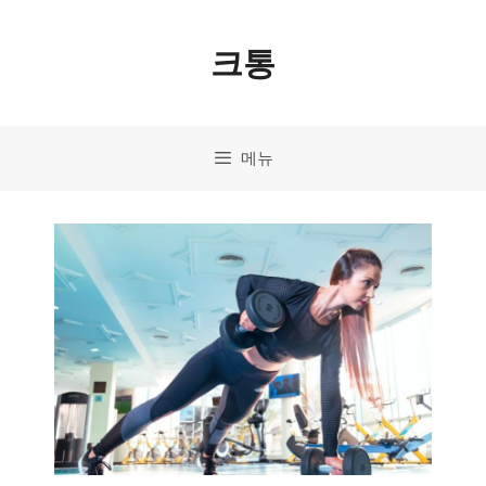
컨
크통
텐
츠
로
메뉴
건
너
뛰
기