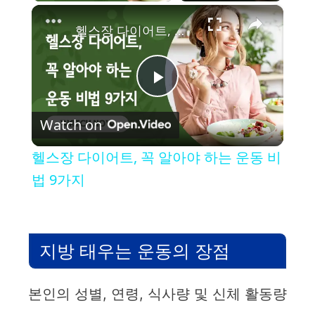
×
헬스장 다이어트, 꼭 알아야 하는 운동 비법 9가지
P
Watch on
l
헬스장 다이어트, 꼭 알아야 하는 운동 비
a
법 9가지
y
지방 태우는 운동의 장점
V
본인의 성별, 연령, 식사량 및 신체 활동량
i